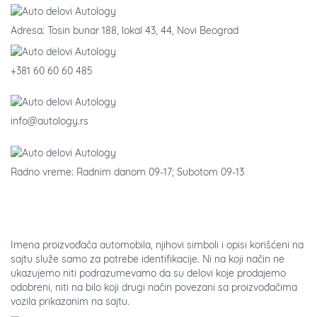
Adresa: Tosin bunar 188, lokal 43, 44, Novi Beograd
+381 60 60 60 485
info@autology.rs
Radno vreme: Radnim danom 09-17; Subotom 09-13
Imena proizvođača automobila, njihovi simboli i opisi korišćeni na
sajtu služe samo za potrebe identifikacije. Ni na koji način ne
ukazujemo niti podrazumevamo da su delovi koje prodajemo
odobreni, niti na bilo koji drugi način povezani sa proizvođačima
vozila prikazanim na sajtu.