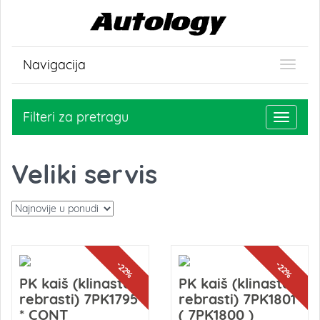
Navigacija
Filteri za pretragu
Toggle
navigati
Veliki servis
-22%
-22%
PK kaiš (klinasto-
PK kaiš (klinasto-
rebrasti) 7PK1795
rebrasti) 7PK1801
* CONT
( 7PK1800 )