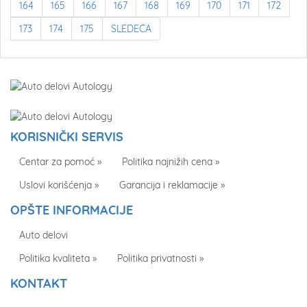
164
165
166
167
168
169
170
171
172
173
174
175
SLEDEĆA
KORISNIČKI SERVIS
Centar za pomoć »
Politika najnižih cena »
Uslovi korišćenja »
Garancija i reklamacije »
OPŠTE INFORMACIJE
Auto delovi
Politika kvaliteta »
Politika privatnosti »
KONTAKT