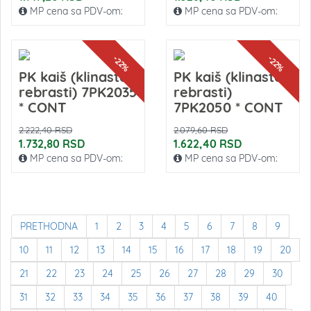
MP cena sa PDV-om:
MP cena sa PDV-om:
-22%
-22%
PK kaiš (klinasto-
PK kaiš (klinasto-
rebrasti) 7PK2035
rebrasti)
* CONT
7PK2050 * CONT
2.222,40 RSD
2.079,60 RSD
1.732,80 RSD
1.622,40 RSD
MP cena sa PDV-om:
MP cena sa PDV-om:
PRETHODNA
1
2
3
4
5
6
7
8
9
10
11
12
13
14
15
16
17
18
19
20
21
22
23
24
25
26
27
28
29
30
31
32
33
34
35
36
37
38
39
40