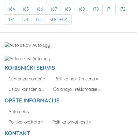
164
165
166
167
168
169
170
171
172
173
174
175
SLEDEĆA
KORISNIČKI SERVIS
Centar za pomoć »
Politika najnižih cena »
Uslovi korišćenja »
Garancija i reklamacije »
OPŠTE INFORMACIJE
Auto delovi
Politika kvaliteta »
Politika privatnosti »
KONTAKT