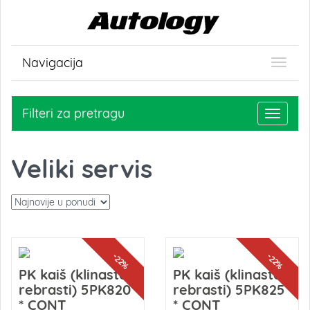
Navigacija
Filteri za pretragu
Toggle
navigati
Veliki servis
-22%
-22%
PK kaiš (klinasto-
PK kaiš (klinasto-
rebrasti) 5PK820
rebrasti) 5PK825
* CONT
* CONT