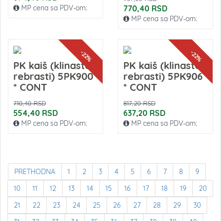
MP cena sa PDV-om:
770,40 RSD
MP cena sa PDV-om:
-22%
-22%
PK kaiš (klinasto-
PK kaiš (klinasto-
rebrasti) 5PK900
rebrasti) 5PK906
* CONT
* CONT
710,40 RSD
817,20 RSD
554,40 RSD
637,20 RSD
MP cena sa PDV-om:
MP cena sa PDV-om:
PRETHODNA
1
2
3
4
5
6
7
8
9
10
11
12
13
14
15
16
17
18
19
20
21
22
23
24
25
26
27
28
29
30