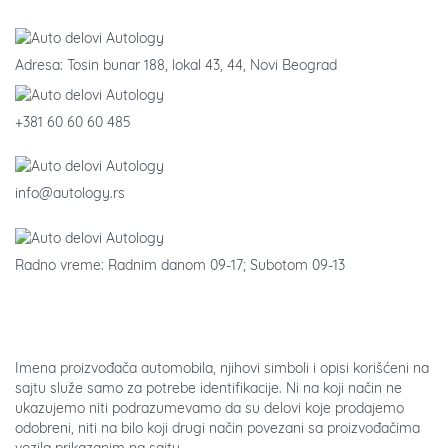
Adresa: Tosin bunar 188, lokal 43, 44, Novi Beograd
+381 60 60 60 485
info@autology.rs
Radno vreme: Radnim danom 09-17; Subotom 09-13
Imena proizvođača automobila, njihovi simboli i opisi korišćeni na
sajtu služe samo za potrebe identifikacije. Ni na koji način ne
ukazujemo niti podrazumevamo da su delovi koje prodajemo
odobreni, niti na bilo koji drugi način povezani sa proizvođačima
vozila prikazanim na sajtu.