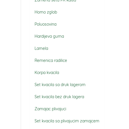
Zamena seta PK kaisa
Homo zglob
Poluosovina
Hardijeva guma
Lamela
Remenica radilice
Korpa kvacila
Set kvacila sa druk lagerom
Set kvacila bez druk lagera
Zamajac plivajuci
Set kvacila sa plivajucim zamajcem