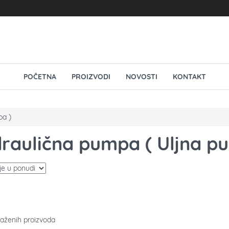
POČETNA
PROIZVODI
NOVOSTI
KONTAKT
pa )
draulična pumpa ( Uljna p
aženih proizvoda