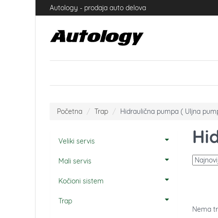
Autology - prodaja auto delova
Početna
Trap
Hidraulična pumpa ( Uljna pum
Hi
Veliki servis
Mali servis
Kočioni sistem
Trap
Nema tr