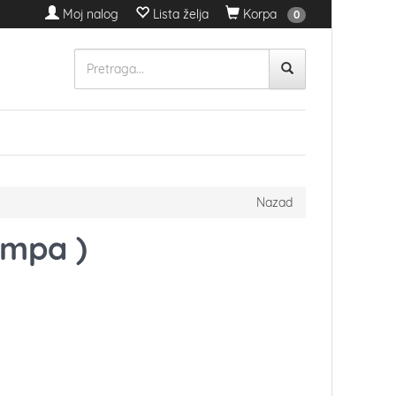
Moj nalog
Lista želja
Korpa
0
Nazad
umpa )