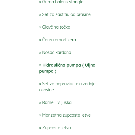
Guma balans stangle
Set za zaštitiu od prašine
Glavčina točka
Čaura amortizera
Nosač kardana
Hidraulična pumpa ( Uljna
pumpa )
Set za popravku tela zadnje
osovine
Rame - viljuska
Manzetna zupcaste letve
Zupcasta letva