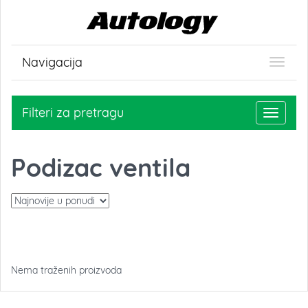
Navigacija
Filteri za pretragu
Toggle
navigati
Podizac ventila
Nema traženih proizvoda