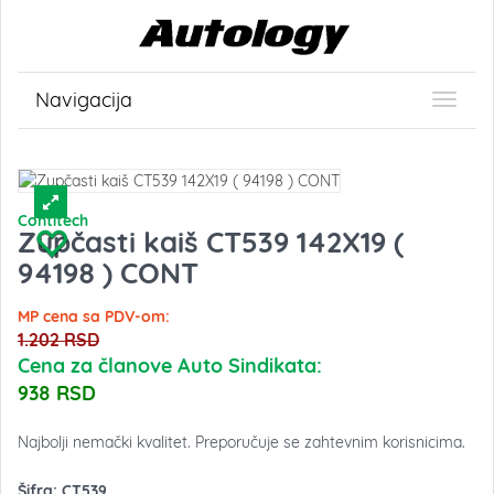
Navigacija
Contitech
Zupčasti kaiš CT539 142X19 (
94198 ) CONT
MP cena sa PDV-om:
1.202 RSD
Cena za članove Auto Sindikata:
938 RSD
Najbolji nemački kvalitet. Preporučuje se zahtevnim korisnicima.
Šifra:
CT539