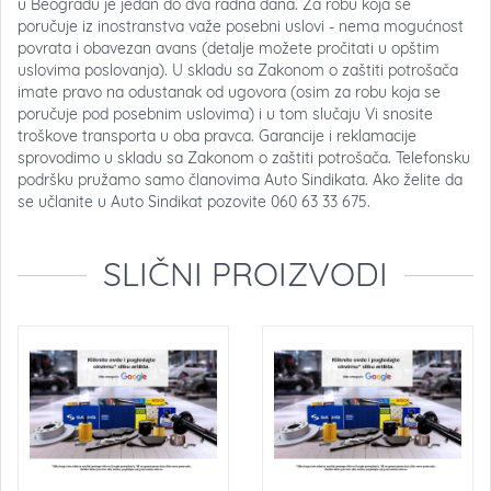
u Beogradu je jedan do dva radna dana. Za robu koja se
poručuje iz inostranstva važe posebni uslovi - nema mogućnost
povrata i obavezan avans (detalje možete pročitati u opštim
uslovima poslovanja). U skladu sa Zakonom o zaštiti potrošača
imate pravo na odustanak od ugovora (osim za robu koja se
poručuje pod posebnim uslovima) i u tom slučaju Vi snosite
troškove transporta u oba pravca. Garancije i reklamacije
sprovodimo u skladu sa Zakonom o zaštiti potrošača. Telefonsku
podršku pružamo samo članovima Auto Sindikata. Ako želite da
se učlanite u Auto Sindikat pozovite 060 63 33 675.
SLIČNI PROIZVODI