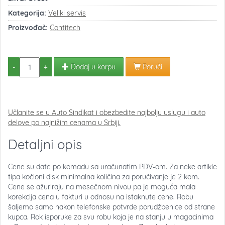
Kategorija:
Veliki servis
Proizvođač:
Contitech
-
+
Dodaj u korpu
Poruči
Učlanite se u Auto Sindikat i obezbedite najbolju uslugu i auto
delove po najnižim cenama u Srbiji.
Detaljni opis
Cene su date po komadu sa uračunatim PDV-om. Za neke artikle
tipa kočioni disk minimalna količina za poručivanje je 2 kom.
Cene se ažuriraju na mesečnom nivou pa je moguća mala
korekcija cena u fakturi u odnosu na istaknute cene. Robu
šaljemo samo nakon telefonske potvrde porudžbenice od strane
kupca. Rok isporuke za svu robu koja je na stanju u magacinima