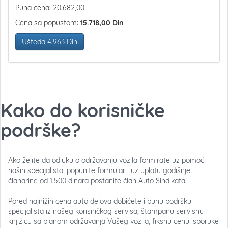
Puna cena: 20.682,00
Cena sa popustom:
15.718,00
Din
Ušteda 4.963 Din
Kako do korisničke
podrške?
Ako želite da odluku o održavanju vozila formirate uz pomoć
naših specijalista, popunite formular i uz uplatu godišnje
članarine od 1.500 dinara postanite član Auto Sindikata.
Pored najnižih cena auto delova dobićete i punu podršku
specijalista iz našeg korisničkog servisa, štampanu servisnu
knjižicu sa planom održavanja Vašeg vozila, fiksnu cenu isporuke