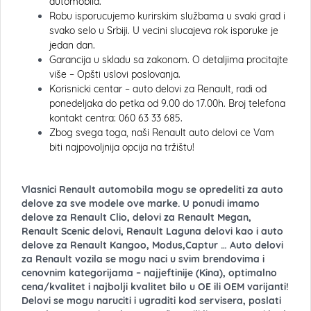
automobila.
Robu isporucujemo kurirskim službama u svaki grad i
svako selo u Srbiji. U vecini slucajeva rok isporuke je
jedan dan.
Garancija u skladu sa zakonom. O detaljima procitajte
više – Opšti uslovi poslovanja.
Korisnicki centar – auto delovi za Renault, radi od
ponedeljaka do petka od 9.00 do 17.00h. Broj telefona
kontakt centra: 060 63 33 685.
Zbog svega toga, naši Renault auto delovi ce Vam
biti najpovoljnija opcija na tržištu!
Vlasnici Renault automobila mogu se opredeliti za auto
delove za sve modele ove marke. U ponudi imamo
delove za Renault Clio, delovi za Renault Megan,
Renault Scenic delovi, Renault Laguna delovi kao i auto
delove za Renault Kangoo, Modus,Captur … Auto delovi
za Renault vozila se mogu naci u svim brendovima i
cenovnim kategorijama – najjeftinije (Kina), optimalno
cena/kvalitet i najbolji kvalitet bilo u OE ili OEM varijanti!
Delovi se mogu naruciti i ugraditi kod servisera, poslati