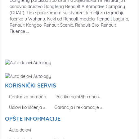
Dongfeng potpisao sporazum o zajednickom investiranju i
osnovao društvo Dongfeng Renault Automotive Company
(DRAC). Tim sporazumom su stvoreni temelji za izgradnju
fabrike u Wuhanu. Neki od Renault modela: Renault Laguna,
Renault Kangoo, Renault Scenic, Renault Clio, Renault
Fluence ...
KORISNIČKI SERVIS
Centar za pomoć »
Politika najnižih cena »
Uslovi korišćenja »
Garancija i reklamacije »
OPŠTE INFORMACIJE
Auto delovi