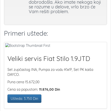
dobrodošla. Ako imate nekoga koji
se razume u delove, vrlo brzo će
Vam rešiti problem.
Primeri uštede:
Veliki servis Fiat Stilo 1.9JTD
Set zupčastog INA, Pumpa za vodu KWP, Set PK kaiša
DAYCO.
Puna cena 15.672,00
Cena sa popustom:
11.876,00 Din
Ušteda: 3.750 Din