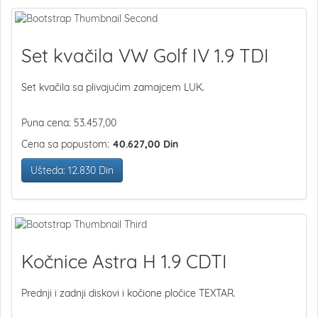
Set kvačila VW Golf IV 1.9 TDI
Set kvačila sa plivajućim zamajcem LUK.
Puna cena: 53.457,00
Cena sa popustom:
40.627,00 Din
Ušteda: 12.830 Din
Kočnice Astra H 1.9 CDTI
Prednji i zadnji diskovi i kočione pločice TEXTAR.