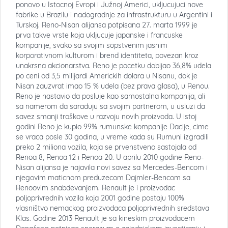
ponovo u Istocnoj Evropi i Južnoj Americi, ukljucujuci nove
fabrike u Brazilu i nadogradnje za infrastrukturu u Argentini i
Turskoj. Reno-Nisan alijansa potpisana 27. marta 1999 je
prva takve vrste koja ukljucuje japanske i francuske
kompanije, svako sa svojim sopstvenim jasnim
korporativnom kulturom i brend identiteta, povezan kroz
unakrsna akcionarstva. Reno je pocetku dobijao 36,8% udela
po ceni od 3,5 milijardi Americkih dolara u Nisanu, dok je
Nisan zauzvrat imao 15 % udela (bez prava glasa), u Renou.
Reno je nastavio da posluje kao samostalna kompanija, ali
sa namerom da saraduju sa svojim partnerom, u usluzi da
savez smanji troškove u razvoju novih proizvoda. U istoj
godini Reno je kupio 99% rumunske kompanije Dacije, cime
se vraca posle 30 godina, u vreme kada su Rumuni izgradili
preko 2 miliona vozila, koja se prvenstveno sastojala od
Renoa 8, Renoa 12 i Renoa 20. U aprilu 2010 godine Reno-
Nisan alijansa je najavila novi savez sa Mercedes-Bencom i
njegovim maticnom preduzecom Dajmler-Bencom sa
Renoovim snabdevanjem. Renault je i proizvodac
poljoprivrednih vozila koja 2001 godine postaju 100%
vlasništvo nemackog proizvodaca poljoprivrednih sredstava
Klas. Godine 2013 Renault je sa kineskim proizvodacem