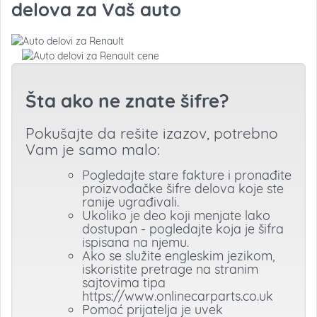
delova za Vaš auto
Šta ako ne znate šifre?
Pokušajte da rešite izazov, potrebno
Vam je samo malo:
Pogledajte stare fakture i pronađite
proizvođačke šifre delova koje ste
ranije ugrađivali.
Ukoliko je deo koji menjate lako
dostupan - pogledajte koja je šifra
ispisana na njemu.
Ako se služite engleskim jezikom,
iskoristite pretrage na stranim
sajtovima tipa
https://www.onlinecarparts.co.uk
Pomoć prijatelja je uvek