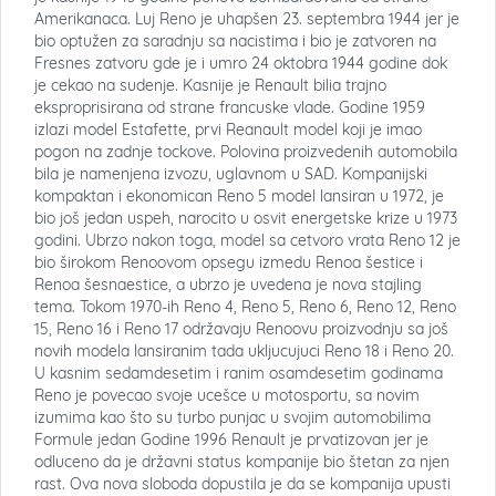
Amerikanaca. Luj Reno je uhapšen 23. septembra 1944 jer je
bio optužen za saradnju sa nacistima i bio je zatvoren na
Fresnes zatvoru gde je i umro 24 oktobra 1944 godine dok
je cekao na sudenje. Kasnije je Renault bilia trajno
eksproprisirana od strane francuske vlade. Godine 1959
izlazi model Estafette, prvi Reanault model koji je imao
pogon na zadnje tockove. Polovina proizvedenih automobila
bila je namenjena izvozu, uglavnom u SAD. Kompanijski
kompaktan i ekonomican Reno 5 model lansiran u 1972, je
bio još jedan uspeh, narocito u osvit energetske krize u 1973
godini. Ubrzo nakon toga, model sa cetvoro vrata Reno 12 je
bio širokom Renoovom opsegu izmedu Renoa šestice i
Renoa šesnaestice, a ubrzo je uvedena je nova stajling
tema. Tokom 1970-ih Reno 4, Reno 5, Reno 6, Reno 12, Reno
15, Reno 16 i Reno 17 održavaju Renoovu proizvodnju sa još
novih modela lansiranim tada ukljucujuci Reno 18 i Reno 20.
U kasnim sedamdesetim i ranim osamdesetim godinama
Reno je povecao svoje ucešce u motosportu, sa novim
izumima kao što su turbo punjac u svojim automobilima
Formule jedan Godine 1996 Renault je prvatizovan jer je
odluceno da je državni status kompanije bio štetan za njen
rast. Ova nova sloboda dopustila je da se kompanija upusti