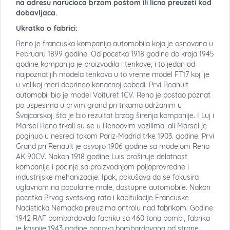
na adresu narucioca brzom poštom ili licno preuzeti kod
dobavljaca.
Ukratko o fabrici:
Reno je francuska kompanija automobila koja je osnovana u
Februaru 1899 godine. Od pocetka 1918 godine do kraja 1945
godine kompanija je proizvodila i tenkove, i to jedan od
najpoznatijih modela tenkova u to vreme model FT17 koji je
u velikoj meri doprineo konacnoj pobedi. Prvi Reanult
automobil bio je model Voituret 1CV. Reno je postao poznat
po uspesima u prvim grand pri trkama održanim u
Švajcarskoj, što je bio rezultat brzog širenja kompanije. I Luj i
Marsel Reno trkali su se u Renoovim vozilima, ali Marsel je
poginuo u nesreci tokom Pariz-Madrid trke 1903. godine. Prvi
Grand pri Renault je osvojio 1906 godine sa modelom Reno
AK 90CV. Nakon 1918 godine Luis proširuje delatnost
kompanije i pocinje sa proizvodnjom poljoprovredne i
industrijske mehanizacije. Ipak, pokušava da se fokusira
uglavnom na popularne male, dostupne automobile. Nakon
pocetka Prvog svetskog rata i kapitulacije Francuske
Nacisticka Nemacka preuzima ontrolu nad fabrikom. Godine
1942 RAF bombardovala fabriku sa 460 tona bombi, fabrika
je kasnije 1943 godine ponovo bombardovana od strane