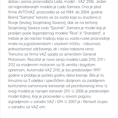
došao i ponos proizvođača Lada, model - VAZ 2106. Jedan
od najprodavanijih modela je Lada Samara. Ona je plod
firme AVTOVAZ, proizvodila se od 1984. do 2004. godine.
Brend "Samara" koristio se za vozila koja su izvožena iz
Rusije (bivšeg Sovjetskog Saveza), dok se na teritoriji
Sovjetskog Saveza zvao "Sputnik". Samara je model koji je
pravljen posle legendarnog modela "Riva" ili "Standard", a
trebao je da nastavi tradiciju koja su vozila ruske proizvodnje
imala na jugoslovenskom i srpskom tržištu - robusnost,
jednostavnost održavanja, ali i niska nabavna cena.
Trenutno se firma VAZ spojila sa američkim General
Motorsom. Rezultat je nova serija modela Lada 2110, 2111 i
2112 sa modernim motorom sa 16 ventila i bogatom
opremom. Automobil VAZ 2110, je bio predstavljen 1997
godine a prodaja je počela godinu dana kasnije. Bila je to
limuzina sa 3 odeljka i specifičkim dizajnom sa zaobljenim
konturama samonosne karoserije od pocinkovanog lima. Iz
ovog modela je razvijen karavan 2111. U 2006 je predstavljen
model Kalina, Koji je proizveden u novom pogonu
izgradjenom u saradni VAZ i GM. U 2007 je i Renault stupio
u saradnu sa VAZ-om.