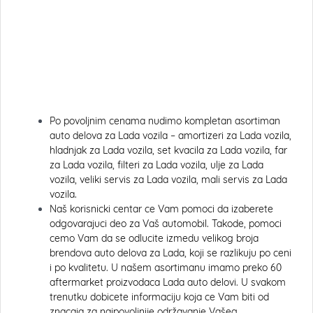
Po povoljnim cenama nudimo kompletan asortiman
auto delova za Lada vozila – amortizeri za Lada vozila,
hladnjak za Lada vozila, set kvacila za Lada vozila, far
za Lada vozila, filteri za Lada vozila, ulje za Lada
vozila, veliki servis za Lada vozila, mali servis za Lada
vozila.
Naš korisnicki centar ce Vam pomoci da izaberete
odgovarajuci deo za Vaš automobil. Takode, pomoci
cemo Vam da se odlucite izmedu velikog broja
brendova auto delova za Lada, koji se razlikuju po ceni
i po kvalitetu. U našem asortimanu imamo preko 60
aftermarket proizvodaca Lada auto delovi. U svakom
trenutku dobicete informaciju koja ce Vam biti od
znacaja za najpovoljnije održavanje Vašeg