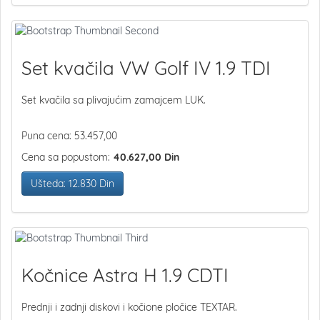
Set kvačila VW Golf IV 1.9 TDI
Set kvačila sa plivajućim zamajcem LUK.
Puna cena: 53.457,00
Cena sa popustom:
40.627,00 Din
Ušteda: 12.830 Din
Kočnice Astra H 1.9 CDTI
Prednji i zadnji diskovi i kočione pločice TEXTAR.