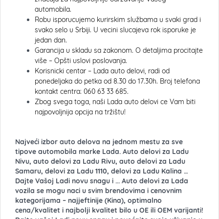
automobila.
Robu isporucujemo kurirskim službama u svaki grad i
svako selo u Srbiji. U vecini slucajeva rok isporuke je
jedan dan.
Garancija u skladu sa zakonom. O detaljima procitajte
više – Opšti uslovi poslovanja.
Korisnicki centar – Lada auto delovi, radi od
ponedeljaka do petka od 8.30 do 17.30h. Broj telefona
kontakt centra: 060 63 33 685.
Zbog svega toga, naši Lada auto delovi ce Vam biti
najpovoljnija opcija na tržištu!
Najveći izbor auto delova na jednom mestu za sve
tipove automobila marke Lada. Auto delovi za Ladu
Nivu, auto delovi za Ladu Rivu, auto delovi za Ladu
Samaru, delovi za Ladu 1110, delovi za Ladu Kalina …
Dajte Vašoj Ladi novu snagu i ... Auto delovi za Lada
vozila se mogu naci u svim brendovima i cenovnim
kategorijama – najjeftinije (Kina), optimalno
cena/kvalitet i najbolji kvalitet bilo u OE ili OEM varijanti!