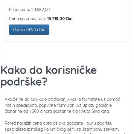
Puna cena: 20.682,00
Cena sa popustom:
15.718,00
Din
Ušteda 4.963 Din
Kako do korisničke
podrške?
Ako želite da odluku o održavanju vozila formirate uz pomoć
naših specijalista, popunite formular i uz uplatu godišnje
članarine od 1.500 dinara postanite član Auto Sindikata.
Pored najnižih cena auto delova dobićete i punu podršku
specijalista iz našeg korisničkog servisa, štampanu servisnu