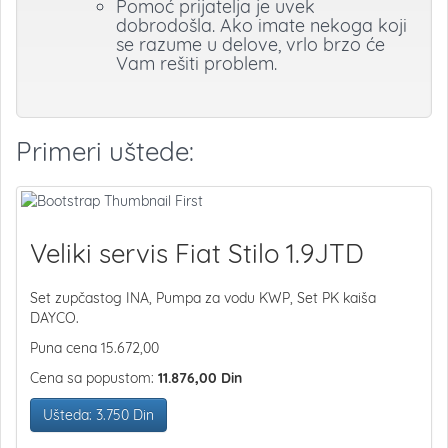
Pomoć prijatelja je uvek
dobrodošla. Ako imate nekoga koji
se razume u delove, vrlo brzo će
Vam rešiti problem.
Primeri uštede:
Veliki servis Fiat Stilo 1.9JTD
Set zupčastog INA, Pumpa za vodu KWP, Set PK kaiša
DAYCO.
Puna cena 15.672,00
Cena sa popustom:
11.876,00 Din
Ušteda: 3.750 Din