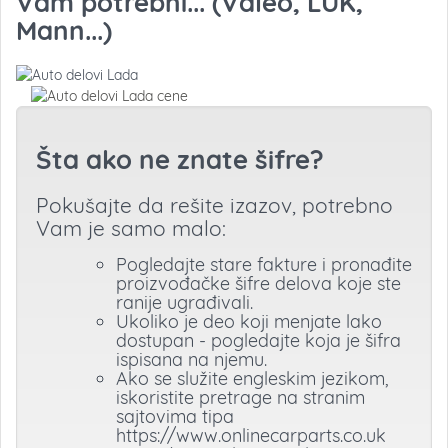
Vam potrebni... (Valeo, LUK,
Mann...)
Šta ako ne znate šifre?
Pokušajte da rešite izazov, potrebno
Vam je samo malo:
Pogledajte stare fakture i pronađite
proizvođačke šifre delova koje ste
ranije ugrađivali.
Ukoliko je deo koji menjate lako
dostupan - pogledajte koja je šifra
ispisana na njemu.
Ako se služite engleskim jezikom,
iskoristite pretrage na stranim
sajtovima tipa
https://www.onlinecarparts.co.uk