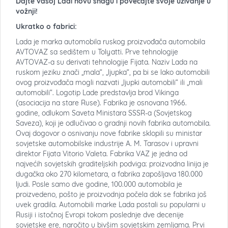
Dajte vašoj Ladi novu snagu i povećajte svoje uživanje u
vožnji!
Ukratko o fabrici:
Lada je marka automobila ruskog proizvođača automobila
AVTOVAZ sa sedištem u Tolyatti. Prve tehnologije
AVTOVAZ-a su derivati tehnologije Fijata. Naziv Lada na
ruskom jeziku znači „mala“, „ljupka“, pa bi se lako automobili
ovog proizvođača mogli nazvati „ljupki automobili“ ili „mali
automobili“. Logotip Lade predstavlja brod Vikinga
(asociacija na stare Ruse). Fabrika je osnovana 1966.
godine, odlukom Saveta Ministara SSSR-a (Sovjetskog
Saveza), koji je odlučivao o gradnji novih fabrika automobila.
Ovaj dogovor o osnivanju nove fabrike sklopili su ministar
sovjetske automobilske industrije A. M. Tarasov i upravni
direktor Fijata Vitorio Valeta. Fabrika VAZ je jedna od
najvećih sovjetskih graditeljskih podviga: proizvodna linija je
dugačka oko 270 kilometara, a fabrika zapošljava 180.000
ljudi. Posle samo dve godine, 100.000 automobila je
proizvedeno, pošto je proizvodnja počela dok se fabrika još
uvek gradila. Automobili marke Lada postali su popularni u
Rusiji i istočnoj Evropi tokom poslednje dve decenije
sovjetske ere, naročito u bivšim sovjetskim zemljama. Prvi