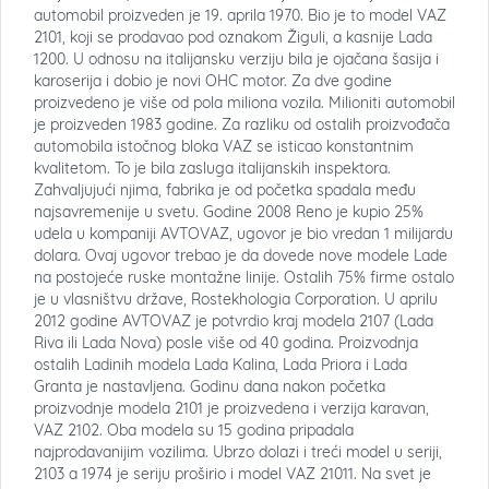
automobil proizveden je 19. aprila 1970. Bio je to model VAZ
2101, koji se prodavao pod oznakom Žiguli, a kasnije Lada
1200. U odnosu na italijansku verziju bila je ojačana šasija i
karoserija i dobio je novi OHC motor. Za dve godine
proizvedeno je više od pola miliona vozila. Milioniti automobil
je proizveden 1983 godine. Za razliku od ostalih proizvođača
automobila istočnog bloka VAZ se isticao konstantnim
kvalitetom. To je bila zasluga italijanskih inspektora.
Zahvaljujući njima, fabrika je od početka spadala među
najsavremenije u svetu. Godine 2008 Reno je kupio 25%
udela u kompaniji AVTOVAZ, ugovor je bio vredan 1 milijardu
dolara. Ovaj ugovor trebao je da dovede nove modele Lade
na postojeće ruske montažne linije. Ostalih 75% firme ostalo
je u vlasništvu države, Rostekhologia Corporation. U aprilu
2012 godine AVTOVAZ je potvrdio kraj modela 2107 (Lada
Riva ili Lada Nova) posle više od 40 godina. Proizvodnja
ostalih Ladinih modela Lada Kalina, Lada Priora i Lada
Granta je nastavljena. Godinu dana nakon početka
proizvodnje modela 2101 je proizvedena i verzija karavan,
VAZ 2102. Oba modela su 15 godina pripadala
najprodavanijim vozilima. Ubrzo dolazi i treći model u seriji,
2103 a 1974 je seriju proširio i model VAZ 21011. Na svet je