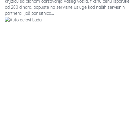
knjižicu sa planom održavanja Vašeg vozila, fiksnu cenu isporuke
od 280 dinara, popuste na servisne usluge kod naših servisnih
partnera i još par sitnica...